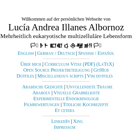
Willkommen auf der persönlichen Webseite von
Lucía Andrea Illanes Albornoz
Mehrheitlich eukaryotische multizelluläre Lebensform
🏳️‍⚧️ 𒊩 𒈨 𒊬𒊏 𒌓 𒁲𒆷 𒂊𒀀 🏳️‍⚧️
English
|
German / Deutsch
|
Spanish / Español
Über mich
|
Curriculum Vitae (PDF)
(LaTeX)
Open Source Projektbeteiligung
|
GitHub
Dotfiles
|
Miscellaneous scripts
|
Vim dotfiles
Arabische Gedichte
|
Unvollendete Träume
Araboly
|
Visuelle Grabbelkiste
Experimentelle Endokrinologie
Filmbewertungen
|
Tödliche Kochrezepte
Et cetera
LinkedIn
|
Xing
Impressum